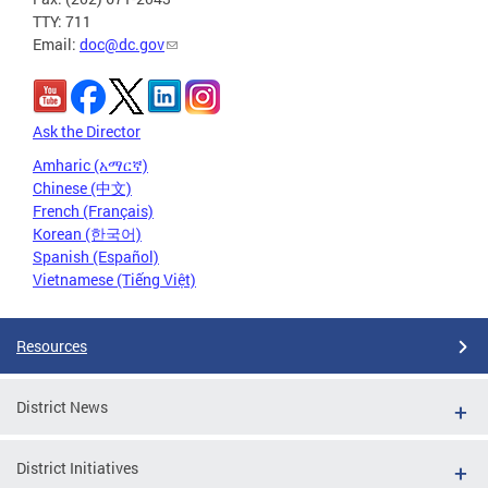
TTY: 711
Email:
doc@dc.gov
Ask the Director
Amharic (አማርኛ)
Chinese (中文)
French (Français)
Korean (한국어)
Spanish (Español)
Vietnamese (Tiếng Việt)
Resources
District News
District Initiatives