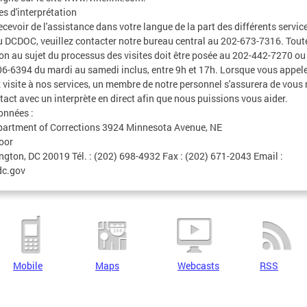
es d'interprétation
ecevoir de l'assistance dans votre langue de la part des différents servic
u DCDOC, veuillez contacter notre bureau central au 202-673-7316. Tout
on au sujet du processus des visites doit être posée au 202-442-7270 ou
6-6394 du mardi au samedi inclus, entre 9h et 17h. Lorsque vous appel
 visite à nos services, un membre de notre personnel s'assurera de vous
tact avec un interprète en direct afin que nous puissions vous aider.
onnées :
artment of Corrections 3924 Minnesota Avenue, NE
oor
gton, DC 20019 Tél. : (202) 698-4932 Fax : (202) 671-2043 Email :
c.gov
Mobile
Maps
Webcasts
RSS