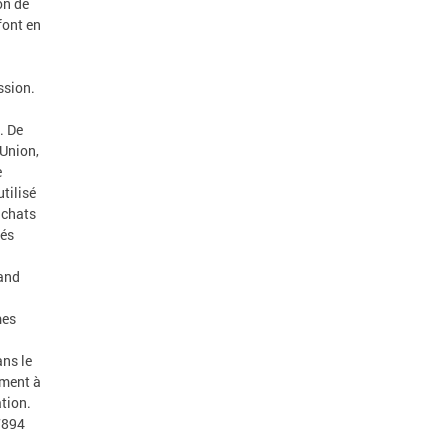
on de
font en
ssion.
. De
 Union,
e
tilisé
achats
tés
 and
mes
ans le
ement à
tion.
7894