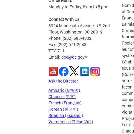
Office Hours
Nom de
Monday to Friday, 8 am to 5 pm
of Cor
Énoncé
Connect With Us
La mis
3924 Minnesota Avenue, NE, 2nd
Correc
Floor, Washington, DC 20019
fourni
Phone: (202) 698-4932
l'isol
Fax: (202) 671-2043
leur o
TTY: 711
systèm
Email:
doc@dc.gov
L'étab
sous l
(Corre
outre,
Ask the Director
façon 
Amharic (አማርኛ)
commun
Chinese (中文)
compre
French (Français)
crimin
Korean (한국어)
violat
Spanish (Español)
Progr
Vietnamese (Tiếng Việt)
Les ét
Chaque