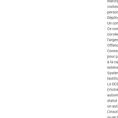
mercre
visite
person
Dépôts
Un com
Ce com
corvée
l'arge
Offend
Connec
pour p
à la c
extéri
Systèm
Notifi
Le DCD
(Victi
automa
statut
un aut
L'insc
ou en 