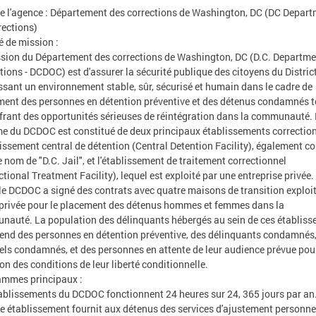
 l'agence : Département des corrections de Washington, DC (DC Depar
rections)
 de mission :
sion du Département des corrections de Washington, DC (D.C. Departme
tions - DCDOC) est d'assurer la sécurité publique des citoyens du Distric
ssant un environnement stable, sûr, sécurisé et humain dans le cadre de
ement des personnes en détention préventive et des détenus condamnés t
ffrant des opportunités sérieuses de réintégration dans la communauté.
e du DCDOC est constitué de deux principaux établissements correctio
lissement central de détention (Central Detention Facility), également c
e nom de "D.C. Jail", et l'établissement de traitement correctionnel
ctional Treatment Facility), lequel est exploité par une entreprise privée.
 le DCDOC a signé des contrats avec quatre maisons de transition exploi
privée pour le placement des détenus hommes et femmes dans la
auté. La population des délinquants hébergés au sein de ces établis
nd des personnes en détention préventive, des délinquants condamnés,
els condamnés, et des personnes en attente de leur audience prévue pou
ion des conditions de leur liberté conditionnelle.
ammes principaux :
ablissements du DCDOC fonctionnent 24 heures sur 24, 365 jours par an
 établissement fournit aux détenus des services d'ajustement personnel