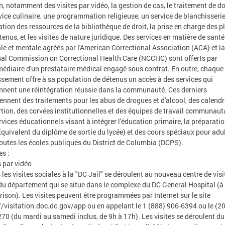
n, notamment des visites par vidéo, la gestion de cas, le traitement de do
vice culinaire, une programmation religieuse, un service de blanchisserie
isation des ressources de la bibliothèque de droit, la prise en charge des p
tenus, et les visites de nature juridique. Des services en matière de santé
le et mentale agréés par l'American Correctional Association (ACA) et la
al Commission on Correctional Health Care (NCCHC) sont offerts par
rmédiaire d'un prestataire médical engagé sous contrat. En outre, chaque
ssement offre à sa population de détenus un accès à des services qui
nnent une réintégration réussie dans la communauté. Ces derniers
nnent des traitements pour les abus de drogues et d'alcool, des calendr
rtion, des corvées institutionnelles et des équipes de travail communauta
rvices éducationnels visant à intégrer l'éducation primaire, la préparati
quivalent du diplôme de sortie du lycée) et des cours spéciaux pour adu
outes les écoles publiques du District de Columbia (DCPS).
es :
s par vidéo
 les visites sociales à la "DC Jail" se déroulent au nouveau centre de visi
du département qui se situe dans le complexe du DC General Hospital (à
prison). Les visites peuvent être programmées par Internet sur le site
//visitation.doc.dc.gov/app ou en appelant le 1 (888) 906-6394 ou le (2
70 (du mardi au samedi inclus, de 9h à 17h). Les visites se déroulent du