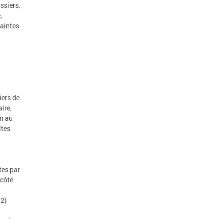
ssiers,
,
laintes
iers de
ire,
on au
ltes
tes par
 côté
02)