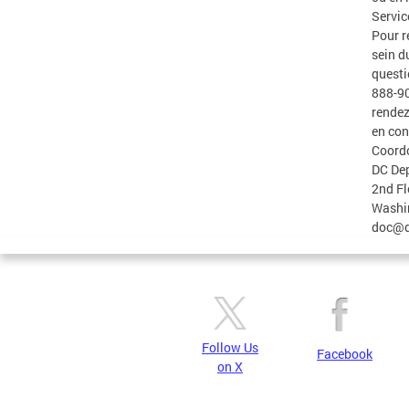
Servic
Pour r
sein d
questi
888-90
rendez
en con
Coord
DC Dep
2nd Fl
Washin
doc@d
Follow Us
Facebook
on X