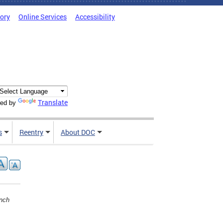
tory
Online Services
Accessibility
Translate
ed by
s
Reentry
About DOC
ench