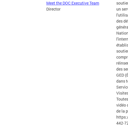
Meet the DOC Executive Team
soutie
Director
un ser
l'util
des dé
généra
Nation
l'inte
établi
soutie
compre
réinse
des se
GED (É
dans t
Servic
Visite
Toutes
vidéo 
de la 
https:
442-72