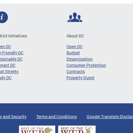
trict Initiatives
About DC
een DC
Open DC
-Friendly DC
Budget
tainable DC
Emancipation
nnect DC
Consumer Protection
at Streets
Contracts
ady DC
Property Quest
y and Security
Terms and Conditions
Google Translate Discla