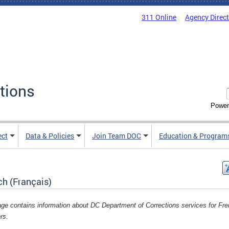
311 Online
Agency Direc
tions
Power
ect
Data & Policies
Join Team DOC
Education & Program
ch (Français)
age contains information about DC Department of Corrections services for Fr
rs.