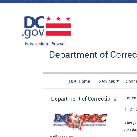
Skip to main content
DC Agency Top Menu
Mayor Muriel Bowser
Department of Correc
DOC Home
Services
Conn
Department of Corrections
Listen
Fren
This p
speake