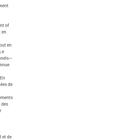
tment
nt of
t en
out en
 Le
nnels—
onnue
 En
tées de
sements
 des
r
.
 et de