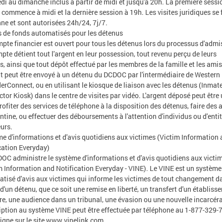
di au dimanche inclus à partir de midi et jusqu'à 20h. La première sessi
s commence à midi et la dernière session à 19h. Les visites juridiques se 
ne et sont autorisées 24h/24, 7j/7.
 de fonds automatisés pour les détenus
pte financier est ouvert pour tous les détenus lors du processus d'admi
pte détient tout l'argent en leur possession, tout revenu perçu de leurs
s, ainsi que tout dépôt effectué par les membres de la famille et les amis
nt peut être envoyé à un détenu du DCDOC par l'intermédiaire de Western
erConnect, ou en utilisant le kiosque de liaison avec les détenus (Inmat
tor Kiosk) dans le centre de visites par vidéo. L'argent déposé peut être u
rofiter des services de téléphone à la disposition des détenus, faire des 
antine, ou effectuer des déboursements à l'attention d'individus ou d'enti
eurs.
e d'informations et d'avis quotidiens aux victimes (Victim Information
cation Everyday)
OC administre le système d'informations et d'avis quotidiens aux victi
m Information and Notification Everyday - VINE). Le VINE est un système
tisé d'avis aux victimes qui informe les victimes de tout changement d
 d'un détenu, que ce soit une remise en liberté, un transfert d'un établiss
re, une audience dans un tribunal, une évasion ou une nouvelle incarcéra
ription au système VINE peut être effectuée par téléphone au 1-877-329-
ligne sur le site www.vinelink.com.