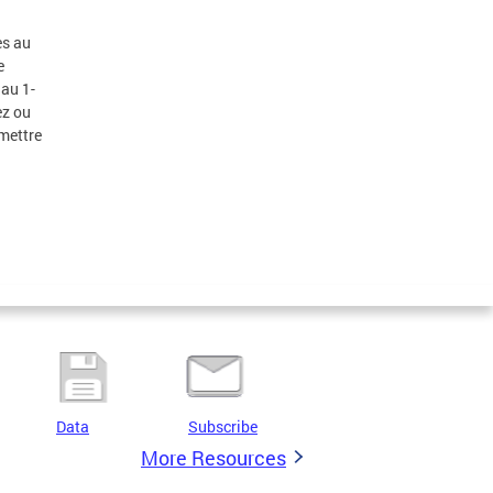
es au
e
 au 1-
ez ou
 mettre
Data
Subscribe
More Resources